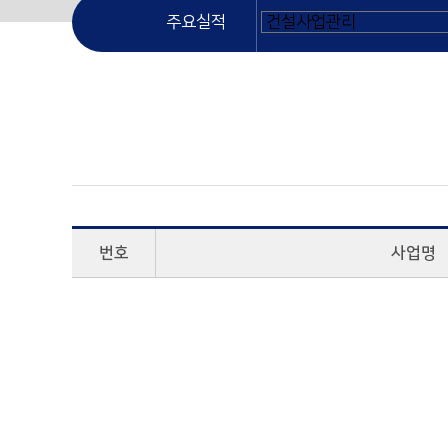
주요실적
번호
사업명