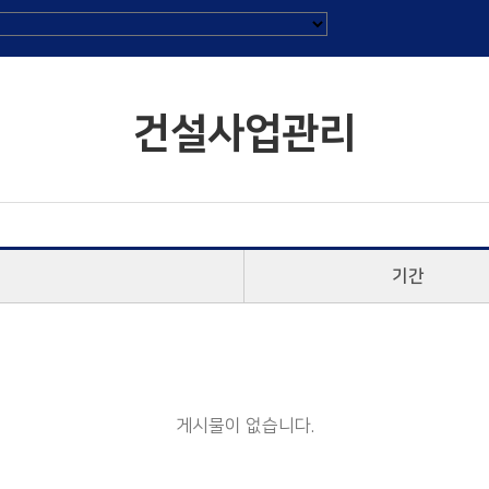
건설사업관리
기간
게시물이 없습니다.